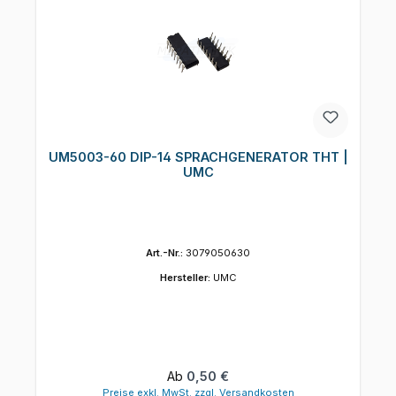
UM5003-60 DIP-14 SPRACHGENERATOR THT |
UMC
Art.-Nr.:
3079050630
Hersteller:
UMC
Regulärer Preis:
Ab
0,50 €
Preise exkl. MwSt. zzgl. Versandkosten