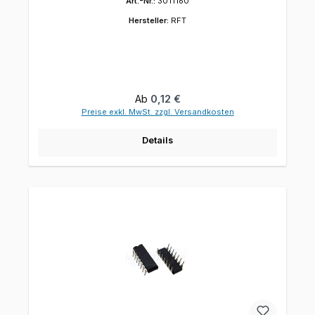
Art.-Nr.:
3011160
Hersteller:
RFT
Regulärer Preis:
Ab
0,12 €
Preise exkl. MwSt. zzgl. Versandkosten
Details