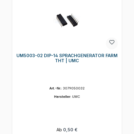
UM5003-02 DIP-14 SPRACHGENERATOR FARM
THT | UMC
Art.-Nr.:
3079050032
Hersteller:
UMC
Regulärer Preis:
Ab
0,50 €