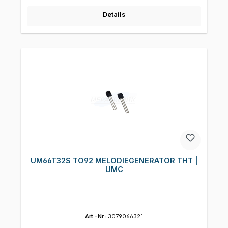
Details
UM66T32S TO92 MELODIEGENERATOR THT |
UMC
Art.-Nr.:
3079066321