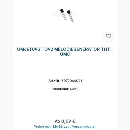
UM66T09S TO92 MELODIEGENERATOR THT |
UMC
Art.-Nr.:
3079066091
Hersteller:
UMC
Regulärer Preis:
Ab
0,09 €
Preise exkl. MwSt. zzgl. Versandkosten