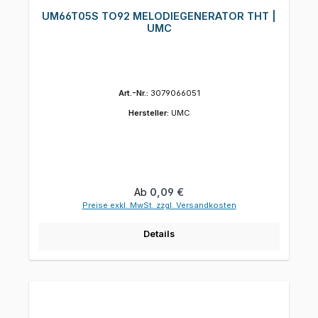
UM66T05S TO92 MELODIEGENERATOR THT |
UMC
Art.-Nr.:
3079066051
Hersteller:
UMC
Regulärer Preis:
Ab
0,09 €
Preise exkl. MwSt. zzgl. Versandkosten
Details