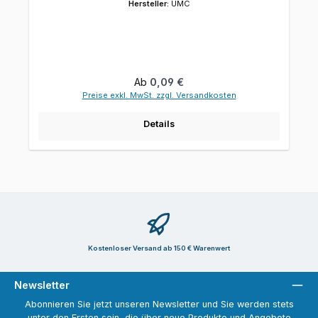
Hersteller:
UMC
Regulärer Preis:
Ab
0,09 €
Preise exkl. MwSt. zzgl. Versandkosten
Details
Kostenloser Versand ab 150 € Warenwert
Newsletter
Abonnieren Sie jetzt unseren Newsletter und Sie werden stets
unter den Ersten sein, die über neue Produkte und Angebote