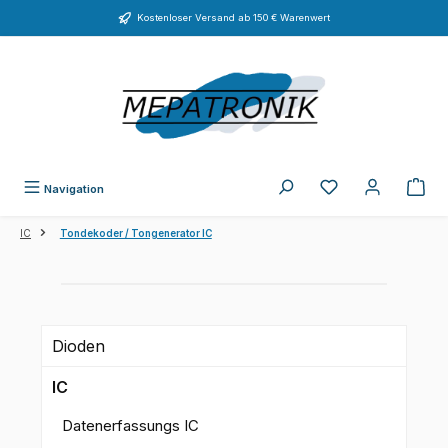
Zum Hauptinhalt springen
Kostenloser Versand ab 150 € Warenwert
Du hast 0 Produkte
Navigation
IC
Tondekoder / Tongenerator IC
Dioden
IC
Datenerfassungs IC